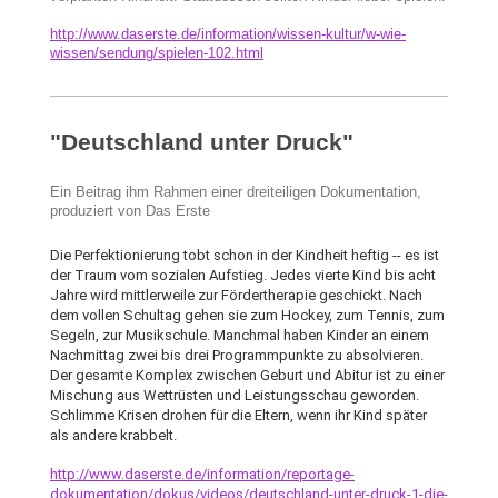
http://www.daserste.de/information/wissen-kultur/w-wie-
wissen/sendung/spielen-102.html
"Deutschland unter Druck"
Ein Beitrag ihm Rahmen einer dreiteiligen Dokumentation,
produziert von Das Erste
Die Perfektionierung tobt schon in der Kindheit heftig -- es ist
der Traum vom sozialen Aufstieg. Jedes vierte Kind bis acht
Jahre wird mittlerweile zur Fördertherapie geschickt. Nach
dem vollen Schultag gehen sie zum Hockey, zum Tennis, zum
Segeln, zur Musikschule. Manchmal haben Kinder an einem
Nachmittag zwei bis drei Programmpunkte zu absolvieren.
Der gesamte Komplex zwischen Geburt und Abitur ist zu einer
Mischung aus Wettrüsten und Leistungsschau geworden.
Schlimme Krisen drohen für die Eltern, wenn ihr Kind später
als andere krabbelt.
http://www.daserste.de/information/reportage-
dokumentation/dokus/videos/deutschland-unter-druck-1-die-