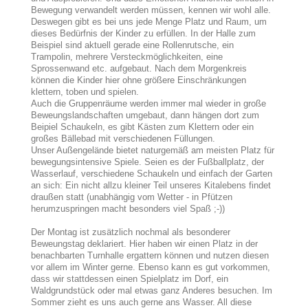
Bewegung verwandelt werden müssen, kennen wir wohl alle.
Deswegen gibt es bei uns jede Menge Platz und Raum, um
dieses Bedürfnis der Kinder zu erfüllen. In der Halle zum
Beispiel sind aktuell gerade eine Rollenrutsche, ein
Trampolin, mehrere Versteckmöglichkeiten, eine
Sprossenwand etc. aufgebaut. Nach dem Morgenkreis
können die Kinder hier ohne größere Einschränkungen
klettern, toben und spielen.
Auch die Gruppenräume werden immer mal wieder in große
Beweungslandschaften umgebaut, dann hängen dort zum
Beipiel Schaukeln, es gibt Kästen zum Klettern oder ein
großes Bällebad mit verschiedenen Füllungen.
Unser Außengelände bietet naturgemäß am meisten Platz für
bewegungsintensive Spiele. Seien es der Fußballplatz, der
Wasserlauf, verschiedene Schaukeln und einfach der Garten
an sich: Ein nicht allzu kleiner Teil unseres Kitalebens findet
draußen statt (unabhängig vom Wetter - in Pfützen
herumzuspringen macht besonders viel Spaß ;-))
Der Montag ist zusätzlich nochmal als besonderer
Beweungstag deklariert. Hier haben wir einen Platz in der
benachbarten Turnhalle ergattern können und nutzen diesen
vor allem im Winter gerne. Ebenso kann es gut vorkommen,
dass wir stattdessen einen Spielplatz im Dorf, ein
Waldgrundstück oder mal etwas ganz Anderes besuchen. Im
Sommer zieht es uns auch gerne ans Wasser. All diese