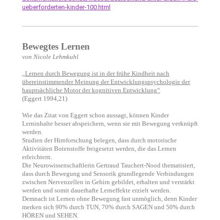
ueberforderten-kinder-100.html
Bewegtes Lernen
von Nicole Lehmkuhl
„Lernen durch Bewegung ist in der frühe Kindheit nach
übereinstimmender Meinung der Entwicklungspsychologie der
hauptsächliche Motor der kognitiven Entwicklung“
(Eggert 1994,21)
Wie das Zitat von Eggert schon aussagt, können Kinder
Lerninhalte besser abspeichern, wenn sie mit Bewegung verknüpft
werden.
Studien der Hirnforschung belegen, dass durch motorische
Aktivitäten Botenstoffe freigesetzt werden, die das Lernen
erleichtern.
Die Neurowissenschaftlerin Gertraud Tauchert-Nood thematisiert,
dass durch Bewegung und Sensorik grundlegende Verbindungen
zwischen Nervenzellen in Gehirn gebildet, erhalten und verstärkt
werden und somit dauerhafte Lerneffekte erzielt werden.
Demnach ist Lernen ohne Bewegung fast unmöglich, denn Kinder
merken sich 90% durch TUN, 70% durch SAGEN und 50% durch
HÖREN und SEHEN.