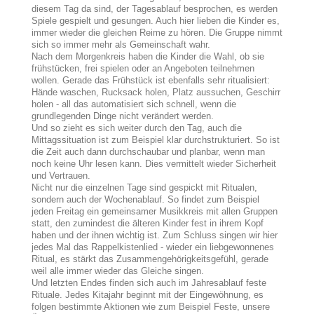
diesem Tag da sind, der Tagesablauf besprochen, es werden
Spiele gespielt und gesungen. Auch hier lieben die Kinder es,
immer wieder die gleichen Reime zu hören. Die Gruppe nimmt
sich so immer mehr als Gemeinschaft wahr.
Nach dem Morgenkreis haben die Kinder die Wahl, ob sie
frühstücken, frei spielen oder an Angeboten teilnehmen
wollen. Gerade das Frühstück ist ebenfalls sehr ritualisiert:
Hände waschen, Rucksack holen, Platz aussuchen, Geschirr
holen - all das automatisiert sich schnell, wenn die
grundlegenden Dinge nicht verändert werden.
Und so zieht es sich weiter durch den Tag, auch die
Mittagssituation ist zum Beispiel klar durchstrukturiert. So ist
die Zeit auch dann durchschaubar und planbar, wenn man
noch keine Uhr lesen kann. Dies vermittelt wieder Sicherheit
und Vertrauen.
Nicht nur die einzelnen Tage sind gespickt mit Ritualen,
sondern auch der Wochenablauf. So findet zum Beispiel
jeden Freitag ein gemeinsamer Musikkreis mit allen Gruppen
statt, den zumindest die älteren Kinder fest in ihrem Kopf
haben und der ihnen wichtig ist. Zum Schluss singen wir hier
jedes Mal das Rappelkistenlied - wieder ein liebgewonnenes
Ritual, es stärkt das Zusammengehörigkeitsgefühl, gerade
weil alle immer wieder das Gleiche singen.
Und letzten Endes finden sich auch im Jahresablauf feste
Rituale. Jedes Kitajahr beginnt mit der Eingewöhnung, es
folgen bestimmte Aktionen wie zum Beispiel Feste, unsere